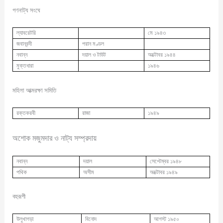
গণনাট্য সংঘে
ল্যাবরেটরি
মে ১৯৪৩
জবানবন্দী
পরান মণ্ডল
নবান্ন
দয়াল ও টাউট
অক্টোবর ১৯৪৪
মুক্তধারা
১৯৪৬
মহিলা আত্মরক্ষা সমিতি
রক্তকরবী
রাজা
১৯৪৯
অশোক
মজুমদার ও নাট্য সম্প্রদায়
নবান্ন
দয়াল
সেপ্টেম্বর ১৯৪৮
পথিক
অসীম
অক্টোবর ১৯৪৯
বহুরূপী
উলুখাগড়া
বিনোদ
আগস্ট ১৯৫০