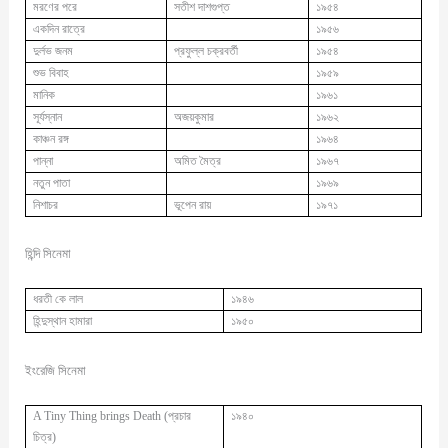
মরণের পরে
সতীশ দাশগুপ্ত
১৯৫৪
একদিন রাত্রে
১৯৫৬
দুর্লভ জনম
প্রফুল্ল চক্রবর্তী
১৯৫৪
শুভ বিবাহ
১৯৫৯
মানিক
১৯৬১
সূর্যস্নান
অজয়কুমার
১৯৬২
কাঞ্চন রঙ্গ
১৯৬৪
পান্না
অমিত মৈত্র
১৯৬৭
নতুন পাতা
১৯৬৯
নিশাচর
ভূপেন রায়
১৯৭১
হিন্দি সিনেমা
ধরতী কে লাল
১৯৪৬
হিন্দুস্থান হামারা
১৯৫০
ইংরেজি সিনেমা
A Tiny Thing brings Death (
প্রচার
১৯৪০
চিত্র
)