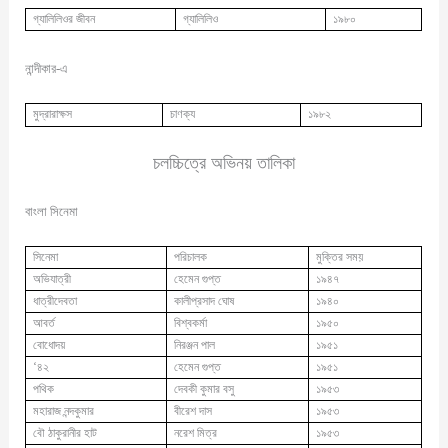
গ্যালিলিওর জীবন
গ্যালিলিও
১৯৮০
নান্দীকার-এ
মুদ্রারাক্ষস
চাণক্য
১৯৮২
চলচ্চিত্রে অভিনয় তালিকা
বাংলা সিনেমা
সিনেমা
পরিচালক
মুক্তির সময়
অভিযাত্রী
হেমেন গুপ্ত
১৯৪৭
ধাত্রীদেবতা
কালীপ্রসাদ ঘোষ
১৯৪০
আবর্ত
বিশ্বকর্মা
১৯৫০
বোধোদয়
নিরঞ্জন পাল
১৯৫১
‘৪২
হেমেন গুপ্ত
১৯৫১
পথিক
দেবকী কুমার বসু
১৯৫৩
মহারাজ নন্দকুমার
বীরেশ দাস
১৯৫৩
বৌ ঠাকুরানীর হাট
নরেশ মিত্র
১৯৫৩