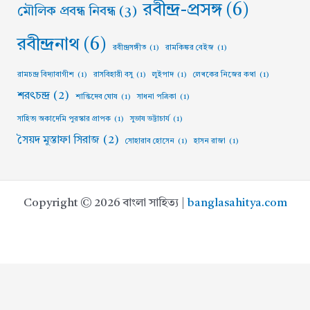
রবীন্দ্র-প্রসঙ্গ
(6)
মৌলিক প্রবন্ধ নিবন্ধ
(3)
রবীন্দ্রনাথ
(6)
রবীন্দ্রসঙ্গীত
(1)
রামকিঙ্কর বেইজ
(1)
রামচন্দ্র বিদ্যাবাগীশ
(1)
রাসবিহারী বসু
(1)
লুইপাদ
(1)
লেখকের নিজের কথা
(1)
শরৎচন্দ্র
(2)
শান্তিদেব ঘোষ
(1)
সাধনা পত্রিকা
(1)
সাহিত্য অকাদেমি পুরস্কার প্রাপক
(1)
সুভাষ ভট্টাচার্য
(1)
সৈয়দ মুস্তাফা সিরাজ
(2)
সোহারাব হোসেন
(1)
হাসন রাজা
(1)
Copyright © 2026 বাংলা সাহিত্য |
banglasahitya.com