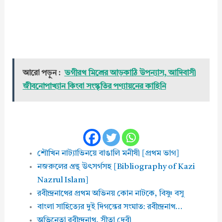
আরো পড়ুন :
ভগীরথ মিশ্রের আড়কাঠি উপন্যাস, আদিবাসী
জীবনোপাখ্যান কিংবা সংস্কৃতির পণ্যায়নের কাহিনি
শৌখিন নাট্যাভিনয়ে বাঙালি মনীষী [প্রথম ভাগ]
নজরুলের গ্রন্থ উৎসর্গসহ [Bibliography of Kazi
Nazrul Islam]
রবীন্দ্রনাথের প্রথম অভিনয় কোন নাটকে, বিষ্ণু বসু
বাংলা সাহিত্যের দুই দিগন্তের সংঘাত: রবীন্দ্রনাথ…
অভিনেতা রবীন্দ্রনাথ, সীতা দেবী