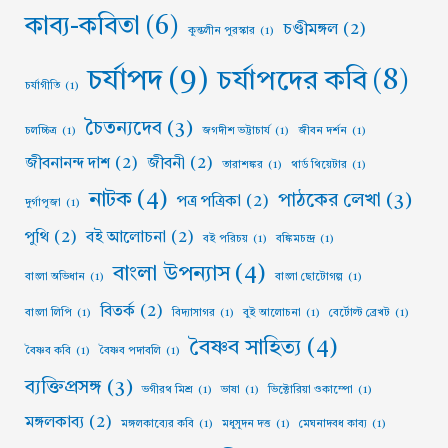
কাব্য-কবিতা
(6)
চণ্ডীমঙ্গল
(2)
কুন্তলীন পুরস্কার
(1)
চর্যাপদ
(9)
চর্যাপদের কবি
(8)
চর্যাগীতি
(1)
চৈতন্যদেব
(3)
চলচ্চিত্র
(1)
জগদীশ ভট্টাচার্য
(1)
জীবন দর্শন
(1)
জীবনানন্দ দাশ
(2)
জীবনী
(2)
তারাশঙ্কর
(1)
থার্ড থিয়েটার
(1)
নাটক
(4)
পাঠকের লেখা
(3)
পত্র পত্রিকা
(2)
দুর্গাপূজা
(1)
পুথি
(2)
বই আলোচনা
(2)
বই পরিচয়
(1)
বঙ্কিমচন্দ্র
(1)
বাংলা উপন্যাস
(4)
বাংলা অভিধান
(1)
বাংলা ছোটোগল্প
(1)
বিতর্ক
(2)
বাংলা লিপি
(1)
বিদ্যাসাগর
(1)
বুই আলোচনা
(1)
বের্টোল্ট ব্রেখট
(1)
বৈষ্ণব সাহিত্য
(4)
বৈষ্ণব কবি
(1)
বৈষ্ণব পদাবলি
(1)
ব্যক্তিপ্রসঙ্গ
(3)
ভগীরথ মিশ্র
(1)
ভাষা
(1)
ভিক্টোরিয়া ওকাম্পো
(1)
মঙ্গলকাব্য
(2)
মঙ্গলকাব্যের কবি
(1)
মধুসূদন দত্ত
(1)
মেঘনাদবধ কাব্য
(1)