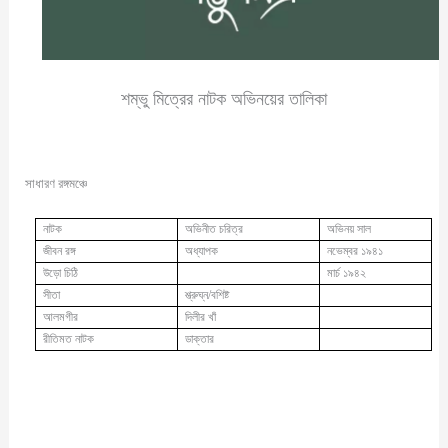
শম্ভু মিত্রের নাটক অভিনয়ের তালিকা
সাধারণ রঙ্গমঞ্চে
নাটক
অভিনীত চরিত্র
অভিনয় সাল
জীবন রঙ্গ
অধ্যাপক
নভেম্বর ১৯৪১
উড়ো চিঠি
মার্চ ১৯৪২
সীতা
শ্ত্রুঘ্ন/বশিষ্ট
আলমগীর
দিলীর খাঁ
রীতিমত নাটক
ডাক্তার