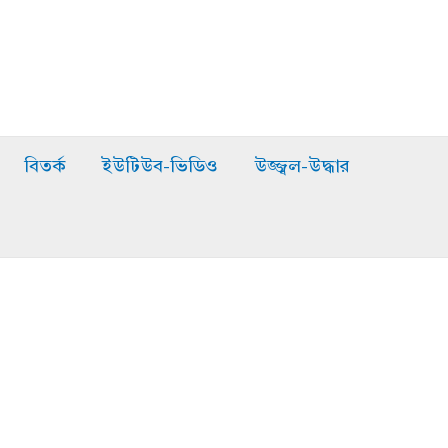
বিতর্ক
ইউটিউব-ভিডিও
উজ্জ্বল-উদ্ধার