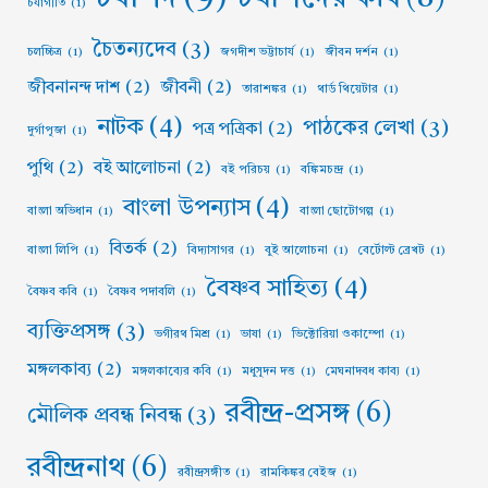
চর্যাগীতি
(1)
চৈতন্যদেব
(3)
চলচ্চিত্র
(1)
জগদীশ ভট্টাচার্য
(1)
জীবন দর্শন
(1)
জীবনানন্দ দাশ
(2)
জীবনী
(2)
তারাশঙ্কর
(1)
থার্ড থিয়েটার
(1)
নাটক
(4)
পাঠকের লেখা
(3)
পত্র পত্রিকা
(2)
দুর্গাপূজা
(1)
পুথি
(2)
বই আলোচনা
(2)
বই পরিচয়
(1)
বঙ্কিমচন্দ্র
(1)
বাংলা উপন্যাস
(4)
বাংলা অভিধান
(1)
বাংলা ছোটোগল্প
(1)
বিতর্ক
(2)
বাংলা লিপি
(1)
বিদ্যাসাগর
(1)
বুই আলোচনা
(1)
বের্টোল্ট ব্রেখট
(1)
বৈষ্ণব সাহিত্য
(4)
বৈষ্ণব কবি
(1)
বৈষ্ণব পদাবলি
(1)
ব্যক্তিপ্রসঙ্গ
(3)
ভগীরথ মিশ্র
(1)
ভাষা
(1)
ভিক্টোরিয়া ওকাম্পো
(1)
মঙ্গলকাব্য
(2)
মঙ্গলকাব্যের কবি
(1)
মধুসূদন দত্ত
(1)
মেঘনাদবধ কাব্য
(1)
রবীন্দ্র-প্রসঙ্গ
(6)
মৌলিক প্রবন্ধ নিবন্ধ
(3)
রবীন্দ্রনাথ
(6)
রবীন্দ্রসঙ্গীত
(1)
রামকিঙ্কর বেইজ
(1)